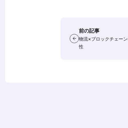
前の記事
arrow_back
物流×ブロックチェー
性 ――E
じた実証――