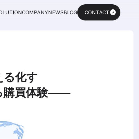
arrow_circle_right
OLUTION
COMPANY
NEWS
BLOG
CONTACT
える化す
購買体験――