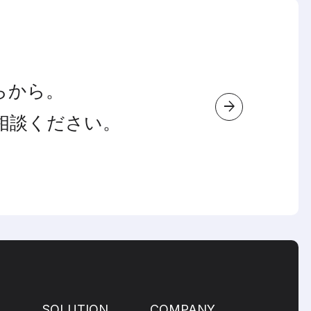
らから。
arrow_forward
相談ください。
SOLUTION
COMPANY